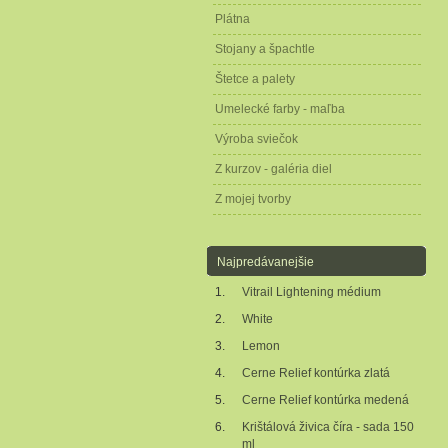
Plátna
Stojany a špachtle
Štetce a palety
Umelecké farby - maľba
Výroba sviečok
Z kurzov - galéria diel
Z mojej tvorby
Najpredávanejšie
1.
Vitrail Lightening médium
2.
White
3.
Lemon
4.
Cerne Relief kontúrka zlatá
5.
Cerne Relief kontúrka medená
6.
Krištálová živica číra - sada 150
ml